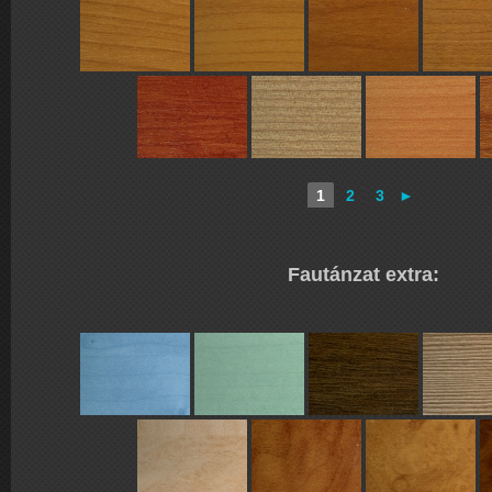
1
2
3
►
Fautánzat extra: