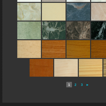
1
2
3
►